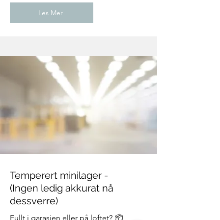
Les Mer
Temperert minilager -
(Ingen ledig akkurat nå
dessverre)
Fullt i garasjen eller på loftet? 📦