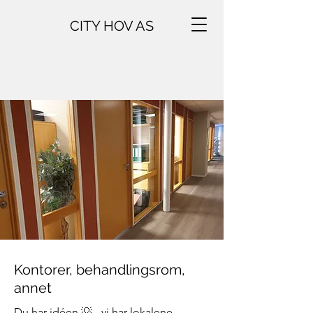
CITY HOV AS
Kontorer, behandlingsrom,
annet
Du har idéen 💡 - vi har lokalene