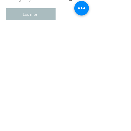
Les mer
Centrum Living
Ditt nye drømmehjem i Hov sentrum 🏡
12/13 SOLGT